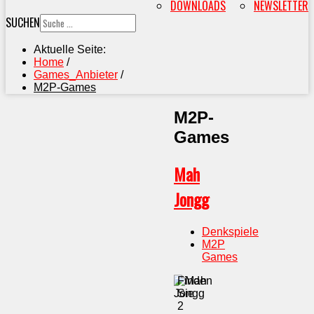
DOWNLOADS
NEWSLETTER
SUCHEN
Aktuelle Seite:
Home
/
Games_Anbieter
/
M2P-Games
M2P-
Games
Mah
Jongg
Denkspiele
M2P
Games
Finden
Sie
2