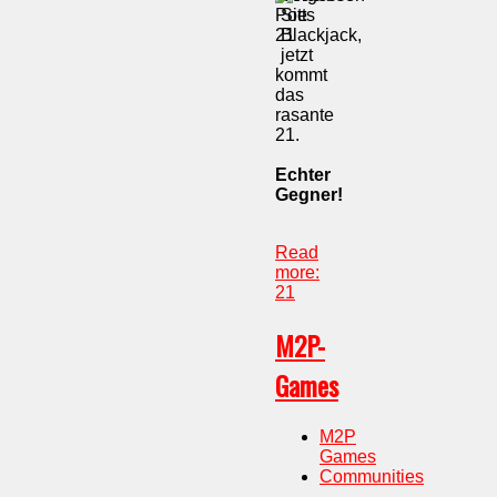
Sie
Blackjack,
jetzt
kommt
das
rasante
21.
Echter
Gegner!
Read
more:
21
M2P-
Games
M2P
Games
Communities