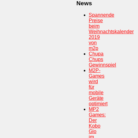
News
Spannende
Preise
beim
Weihnachtskalender
2019
von
m2p
Chupa
Chups
Gewinnspiel
M2P-
Games
wird
für
mobile
Geräte
optimiert
MP2
Games:
Der
Kobo
Glo
im