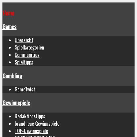
Home
Games
Übersicht
Spielkategorien
Communities
Spieltipps
Gambling
GameTwist
Gewinnspiele
Redaktionstipps
brandneue Gewinnspiele
TOP-Gewinnspiele