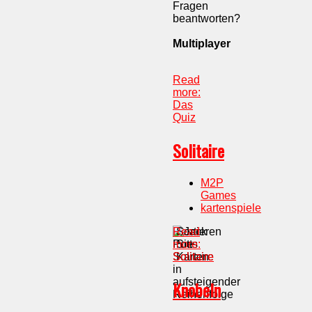
Fragen
beantworten?
Multiplayer
Read
more:
Das
Quiz
Solitaire
M2P
Games
kartenspiele
Read
Sortieren
more:
Sie
Solitaire
Karten
in
aufsteigender
Knobeln
Reihenfolge