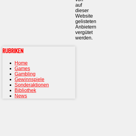
auf
dieser
Website
gelisteten
Anbietern
vergütet
werden.
RUBRIKEN
Home
Games
Gambling
Gewinnspiele
Sonderaktionen
Bibliothek
News