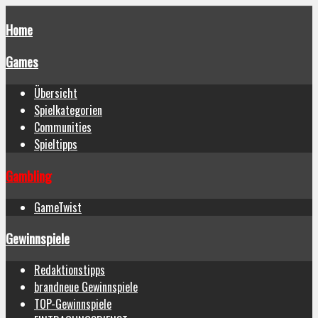
Home
Games
Übersicht
Spielkategorien
Communities
Spieltipps
Gambling
GameTwist
Gewinnspiele
Redaktionstipps
brandneue Gewinnspiele
TOP-Gewinnspiele