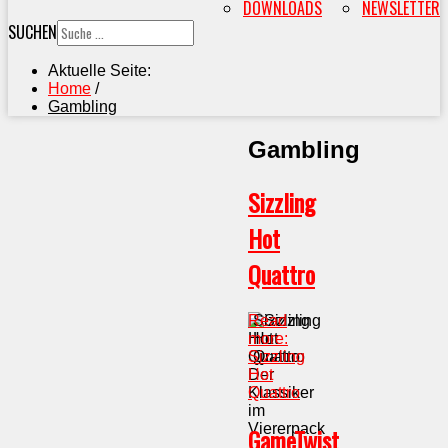
DOWNLOADS
NEWSLETTER
SUCHEN
Aktuelle Seite:
Home
/
Gambling
Gambling
Sizzling
Hot
Quattro
Read
Sizzling
more:
Hot
Sizzling
Quattro
Der
Hot
Klassiker
Quattro
im
Viererpack
GameTwist