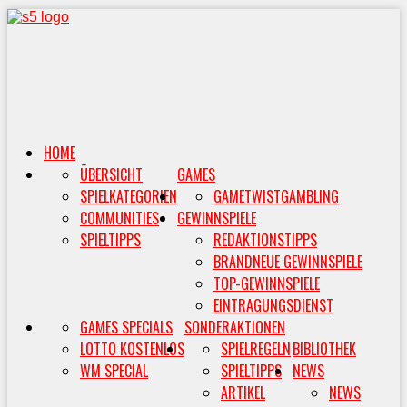
HOME
ÜBERSICHT
GAMES
SPIELKATEGORIEN
GAMETWIST
GAMBLING
COMMUNITIES
GEWINNSPIELE
SPIELTIPPS
REDAKTIONSTIPPS
BRANDNEUE GEWINNSPIELE
TOP-GEWINNSPIELE
EINTRAGUNGSDIENST
GAMES SPECIALS
SONDERAKTIONEN
LOTTO KOSTENLOS
SPIELREGELN
BIBLIOTHEK
WM SPECIAL
SPIELTIPPS
NEWS
ARTIKEL
NEWS