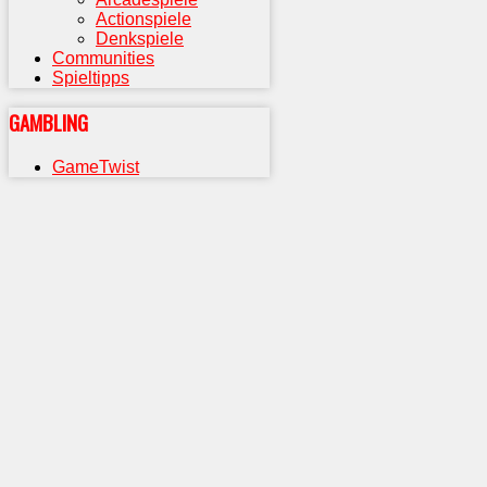
Actionspiele
Denkspiele
Communities
Spieltipps
GAMBLING
GameTwist