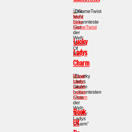
::
Der
wohl
Mehr
bekannteste
über
Slot
GameTwist
der
Welt:
Lucky
"Book
Of
Ladys
Ra"
Charm
Read
Einer
more:
der
Lucky
wohl
bekanntesten
Ladys
Slots
Charm
der
Welt:
Book
"Lucky
Ladys
Of
Charm"