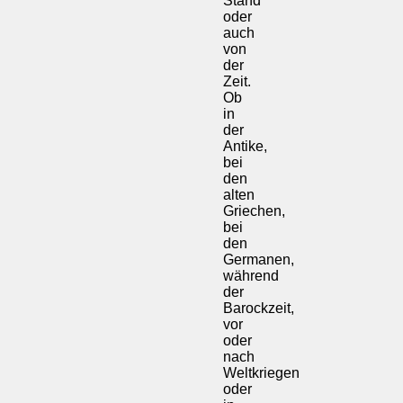
Stand
oder
auch
von
der
Zeit.
Ob
in
der
Antike,
bei
den
alten
Griechen,
bei
den
Germanen,
während
der
Barockzeit,
vor
oder
nach
Weltkriegen
oder