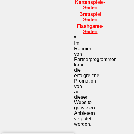
Kartenspiele-
Seiten
Brettspiel
Seiten
Flashgame-
Seiten
*
Im
Rahmen
von
Partnerprogrammen
kann
die
erfolgreiche
Promotion
von
auf
dieser
Website
gelisteten
Anbietern
vergütet
werden.