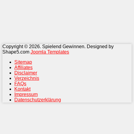
Copyright © 2026. Spielend Gewinnen. Designed by
Shape5.com
Joomla Templates
Sitemap
Affiliates
Disclaimer
Verzeichnis
FAQs
Kontakt
Impressum
Datenschutzerklärung