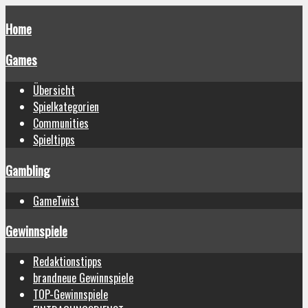
Home
Games
Übersicht
Spielkategorien
Communities
Spieltipps
Gambling
GameTwist
Gewinnspiele
Redaktionstipps
brandneue Gewinnspiele
TOP-Gewinnspiele