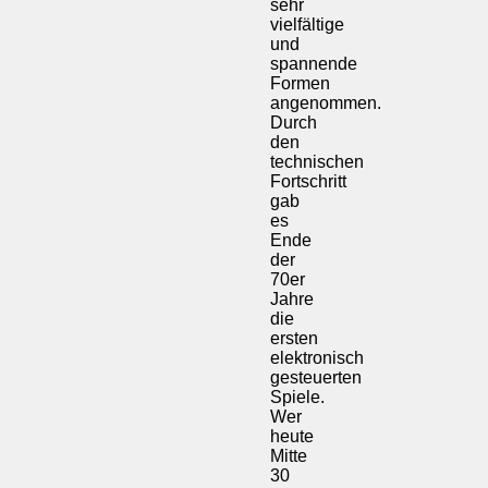
sehr
vielfältige
und
spannende
Formen
angenommen.
Durch
den
technischen
Fortschritt
gab
es
Ende
der
70er
Jahre
die
ersten
elektronisch
gesteuerten
Spiele.
Wer
heute
Mitte
30