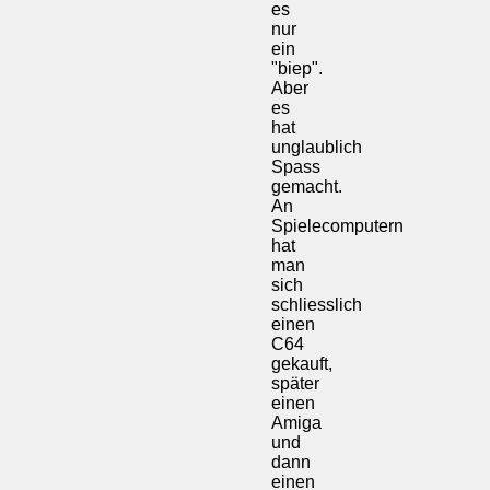
es
nur
ein
"biep".
Aber
es
hat
unglaublich
Spass
gemacht.
An
Spielecomputern
hat
man
sich
schliesslich
einen
C64
gekauft,
später
einen
Amiga
und
dann
einen