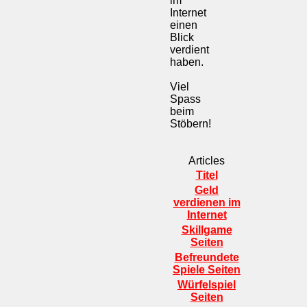
im
Internet
einen
Blick
verdient
haben.
Viel
Spass
beim
Stöbern!
Articles
Titel
Geld
verdienen im
Internet
Skillgame
Seiten
Befreundete
Spiele Seiten
Würfelspiel
Seiten