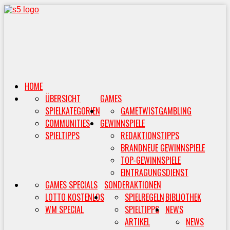
HOME
ÜBERSICHT
GAMES
SPIELKATEGORIEN
GAMETWIST
GAMBLING
COMMUNITIES
GEWINNSPIELE
SPIELTIPPS
REDAKTIONSTIPPS
BRANDNEUE GEWINNSPIELE
TOP-GEWINNSPIELE
EINTRAGUNGSDIENST
GAMES SPECIALS
SONDERAKTIONEN
LOTTO KOSTENLOS
SPIELREGELN
BIBLIOTHEK
WM SPECIAL
SPIELTIPPS
NEWS
ARTIKEL
NEWS