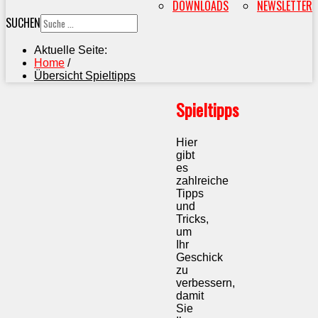
DOWNLOADS
NEWSLETTER
SUCHEN
Aktuelle Seite:
Home
/
Übersicht Spieltipps
Spieltipps
Hier
gibt
es
zahlreiche
Tipps
und
Tricks,
um
Ihr
Geschick
zu
verbessern,
damit
Sie