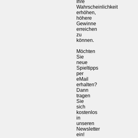
Ihre
Wahrscheinlichkeit
erhöhen,
höhere
Gewinne
erreichen
zu
können.
Möchten
Sie
neue
Spieltipps
per
eMail
erhalten?
Dann
tragen
Sie
sich
kostenlos
in
unseren
Newsletter
ein!