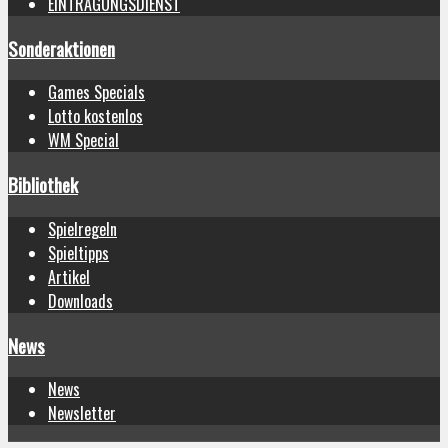
EINTRAGUNGSDIENST
Sonderaktionen
Games Specials
Lotto kostenlos
WM Special
Bibliothek
Spielregeln
Spieltipps
Artikel
Downloads
News
News
Newsletter