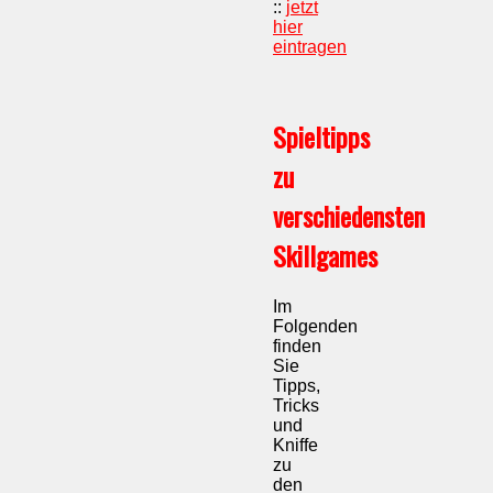
::
jetzt
hier
eintragen
Spieltipps
zu
verschiedensten
Skillgames
Im
Folgenden
finden
Sie
Tipps,
Tricks
und
Kniffe
zu
den