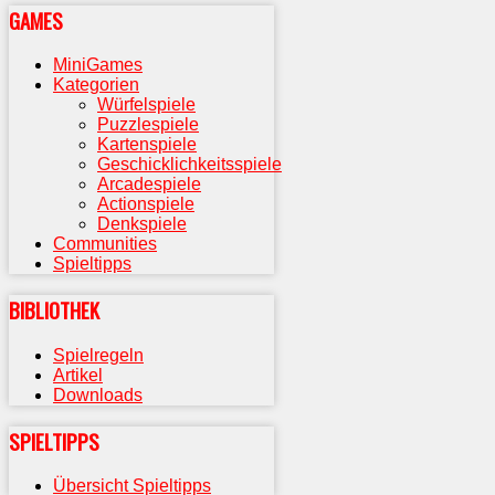
GAMES
MiniGames
Kategorien
Würfelspiele
Puzzlespiele
Kartenspiele
Geschicklichkeitsspiele
Arcadespiele
Actionspiele
Denkspiele
Communities
Spieltipps
BIBLIOTHEK
Spielregeln
Artikel
Downloads
SPIELTIPPS
Übersicht Spieltipps