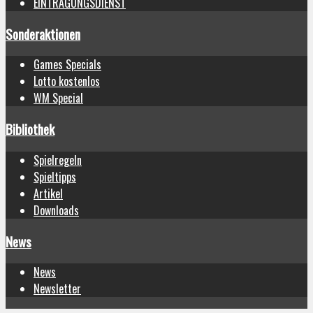
EINTRAGUNGSDIENST
Sonderaktionen
Games Specials
Lotto kostenlos
WM Special
Bibliothek
Spielregeln
Spieltipps
Artikel
Downloads
News
News
Newsletter