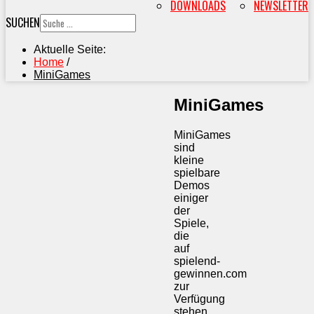
DOWNLOADS
NEWSLETTER
SUCHEN
Aktuelle Seite:
Home
/
MiniGames
MiniGames
MiniGames
sind
kleine
spielbare
Demos
einiger
der
Spiele,
die
auf
spielend-
gewinnen.com
zur
Verfügung
stehen.