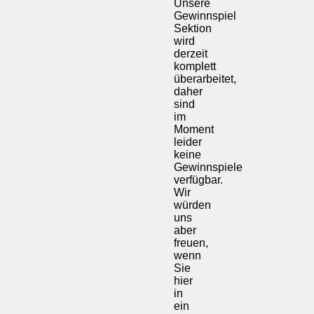
Unsere
Gewinnspiel
Sektion
wird
derzeit
komplett
überarbeitet,
daher
sind
im
Moment
leider
keine
Gewinnspiele
verfügbar.
Wir
würden
uns
aber
freuen,
wenn
Sie
hier
in
ein