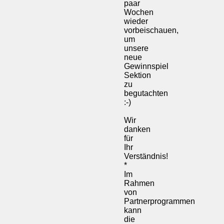
paar
Wochen
wieder
vorbeischauen,
um
unsere
neue
Gewinnspiel
Sektion
zu
begutachten
:-)
Wir
danken
für
Ihr
Verständnis!
*
Im
Rahmen
von
Partnerprogrammen
kann
die