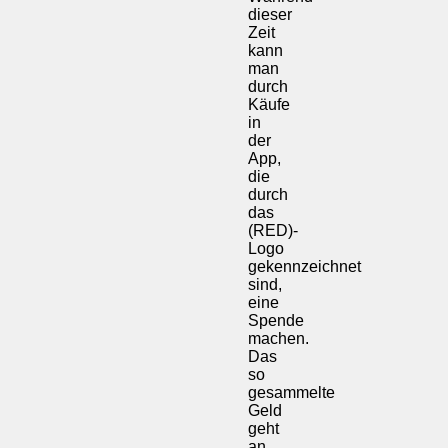
dieser
Zeit
kann
man
durch
Käufe
in
der
App,
die
durch
das
(RED)-
Logo
gekennzeichnet
sind,
eine
Spende
machen.
Das
so
gesammelte
Geld
geht
an