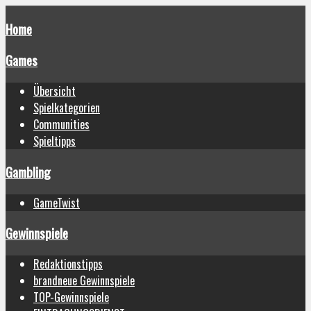
Home
Games
Übersicht
Spielkategorien
Communities
Spieltipps
Gambling
GameTwist
Gewinnspiele
Redaktionstipps
brandneue Gewinnspiele
TOP-Gewinnspiele