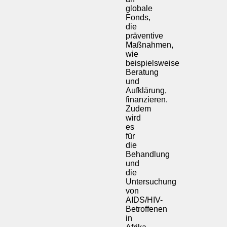
globale
Fonds,
die
präventive
Maßnahmen,
wie
beispielsweise
Beratung
und
Aufklärung,
finanzieren.
Zudem
wird
es
für
die
Behandlung
und
die
Untersuchung
von
AIDS/HIV-
Betroffenen
in