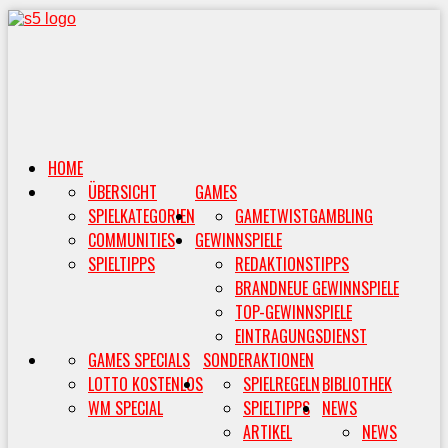
HOME
ÜBERSICHT
GAMES
SPIELKATEGORIEN
GAMETWIST
GAMBLING
COMMUNITIES
GEWINNSPIELE
SPIELTIPPS
REDAKTIONSTIPPS
BRANDNEUE GEWINNSPIELE
TOP-GEWINNSPIELE
EINTRAGUNGSDIENST
GAMES SPECIALS
SONDERAKTIONEN
LOTTO KOSTENLOS
SPIELREGELN
BIBLIOTHEK
WM SPECIAL
SPIELTIPPS
NEWS
ARTIKEL
NEWS