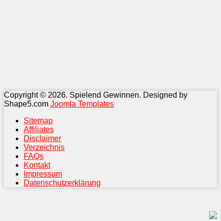
Copyright © 2026. Spielend Gewinnen. Designed by
Shape5.com
Joomla Templates
Sitemap
Affiliates
Disclaimer
Verzeichnis
FAQs
Kontakt
Impressum
Datenschutzerklärung