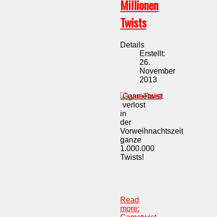
Millionen
Twists
Details
Erstellt:
26.
November
2013
GameTwist
verlost
in
der
Vorweihnachtszeit
ganze
1.000.000
Twists!
Read
more: