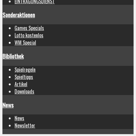
EINTRAGUNGSDIENST
Sonderaktionen
Games Specials
Lotto kostenlos
WM Special
Bibliothek
Spielregeln
Spieltipps
Artikel
Downloads
News
News
Newsletter