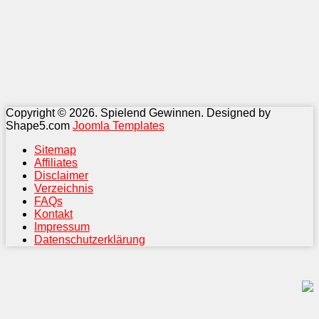
Copyright © 2026. Spielend Gewinnen. Designed by
Shape5.com
Joomla Templates
Sitemap
Affiliates
Disclaimer
Verzeichnis
FAQs
Kontakt
Impressum
Datenschutzerklärung