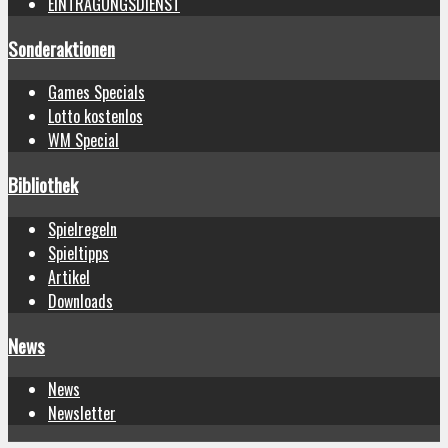
EINTRAGUNGSDIENST
Sonderaktionen
Games Specials
Lotto kostenlos
WM Special
Bibliothek
Spielregeln
Spieltipps
Artikel
Downloads
News
News
Newsletter