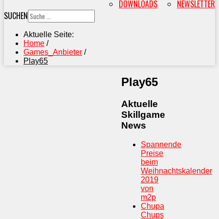
DOWNLOADS
NEWSLETTER
SUCHEN
Aktuelle Seite:
Home
/
Games_Anbieter
/
Play65
Play65
Aktuelle
Skillgame
News
Spannende
Preise
beim
Weihnachtskalender
2019
von
m2p
Chupa
Chups