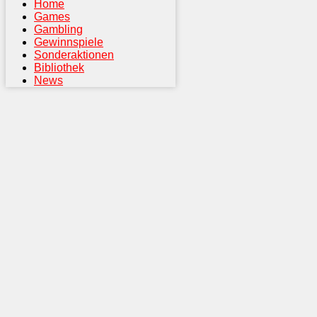
Home
Games
Gambling
Gewinnspiele
Sonderaktionen
Bibliothek
News