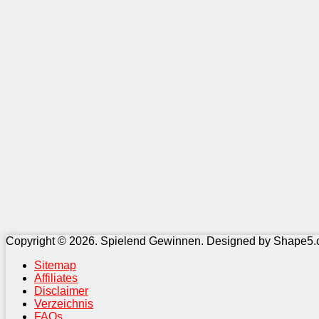
Copyright © 2026. Spielend Gewinnen. Designed by Shape5
Sitemap
Affiliates
Disclaimer
Verzeichnis
FAQs