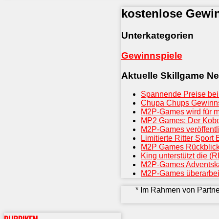
kostenlose Gewi
Unterkategorien
Gewinnspiele
Aktuelle Skillgame N
Spannende Preise be
Chupa Chups Gewinns
M2P-Games wird für mo
MP2 Games: Der Kobo
M2P-Games veröffentli
Limitierte Ritter Spo
M2P Games Rückblick
King unterstützt die
M2P-Games Adventska
M2P-Games überarbeite
* Im Rahmen von Partne