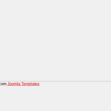
.com
Joomla Templates