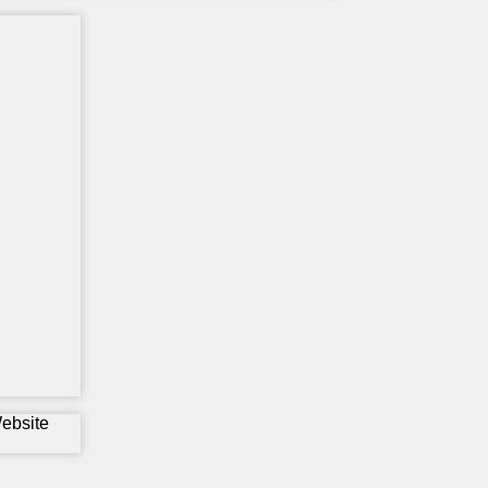
ebsite