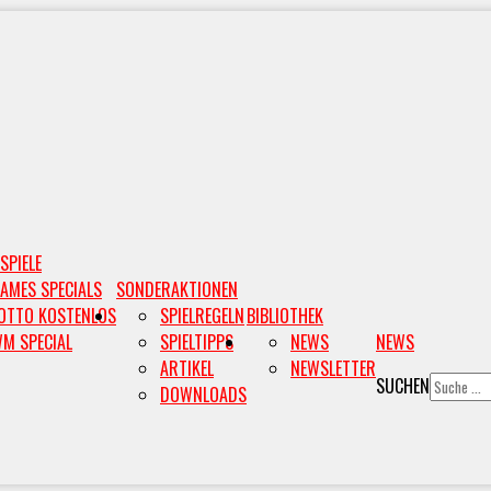
SPIELE
AMES SPECIALS
SONDERAKTIONEN
OTTO KOSTENLOS
SPIELREGELN
BIBLIOTHEK
M SPECIAL
SPIELTIPPS
NEWS
NEWS
ARTIKEL
NEWSLETTER
SUCHEN
DOWNLOADS