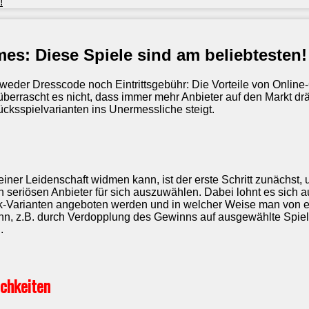
!
es: Diese Spiele sind am beliebtesten!
 weder Dresscode noch Eintrittsgebühr: Die Vorteile von Online
überrascht es nicht, dass immer mehr Anbieter auf den Markt d
ücksspielvarianten ins Unermessliche steigt.
iner Leidenschaft widmen kann, ist der erste Schritt zunächst, 
 seriösen Anbieter für sich auszuwählen. Dabei lohnt es sich a
k-Varianten angeboten werden und in welcher Weise man von 
nn, z.B. durch Verdopplung des Gewinns auf ausgewählte Spiele
.
chkeiten