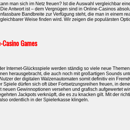
nn man sich im Netz freuen? Ist die Auswahl vergleichbar ein
Die Antwort ist – dem Vergnügen sind in Online-Casinos absol
unfassbare Bandbreite zur Verfügung steht, die man in einem re
rgleichbarer Weise finden wird. Wir zeigen die populärsten Opti
ne-Casino Games
der Internet-Glücksspiele werden ständig so viele neue Theme
nen herausgebracht, die auch noch mit großartigen Sounds unt
 Nutzer der digitalen Walzenautomaten somit definitiv ein Frem
r Spiele dürfen sich oft über Fortsetzungsreihen freuen, in den
t neuen Gewinnoptionen versehen und grafisch aufgewertet wi
ehrten Jackpots verknüpft, die es zu knacken gilt. Mit der richt
lso ordentlich in der Spielerkasse klingeln.