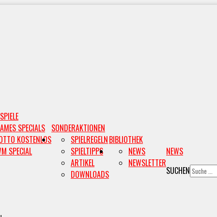
SPIELE
AMES SPECIALS
SONDERAKTIONEN
OTTO KOSTENLOS
SPIELREGELN
BIBLIOTHEK
M SPECIAL
SPIELTIPPS
NEWS
NEWS
ARTIKEL
NEWSLETTER
SUCHEN
DOWNLOADS