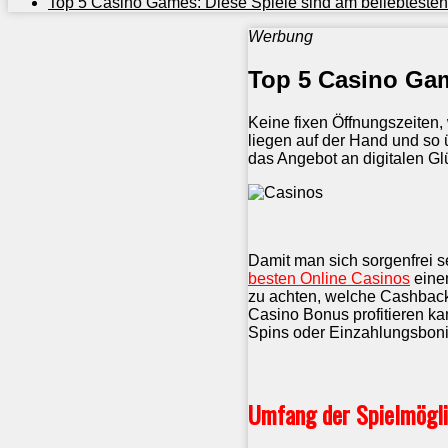
Top 5 Casino Games: Diese Spiele sind am beliebtesten
Werbung
Top 5 Casino Gam
Keine fixen Öffnungszeiten,
liegen auf der Hand und so 
das Angebot an digitalen Gl
Damit man sich sorgenfrei se
besten Online Casinos
einen
zu achten, welche Cashbac
Casino Bonus profitieren ka
Spins oder Einzahlungsboni
Umfang der Spielmögli