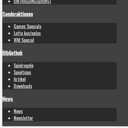
EINTRAGUNGSDIENST
Sonderaktionen
Games Specials
Lotto kostenlos
WM Special
Bibliothek
Spielregeln
Spieltipps
Artikel
Downloads
News
News
Newsletter