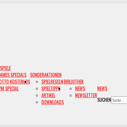
SPIELE
AMES SPECIALS
SONDERAKTIONEN
OTTO KOSTENLOS
SPIELREGELN
BIBLIOTHEK
M SPECIAL
SPIELTIPPS
NEWS
NEWS
ARTIKEL
NEWSLETTER
SUCHEN
DOWNLOADS