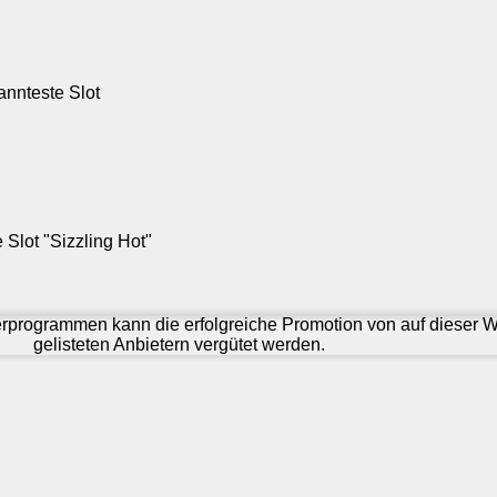
annteste Slot
 Slot "Sizzling Hot"
rprogrammen kann die erfolgreiche Promotion von auf dieser W
gelisteten Anbietern vergütet werden.