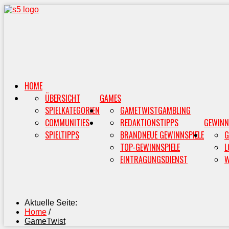
HOME
ÜBERSICHT
GAMES
SPIELKATEGORIEN
GAMETWIST
GAMBLING
COMMUNITIES
REDAKTIONSTIPPS
GEWINN
SPIELTIPPS
BRANDNEUE GEWINNSPIELE
G
TOP-GEWINNSPIELE
L
EINTRAGUNGSDIENST
W
Aktuelle Seite:
Home
/
GameTwist