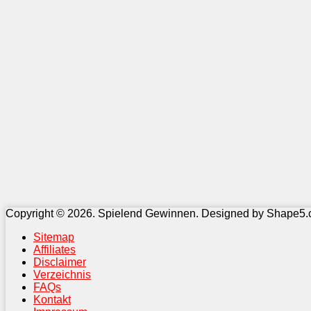
Copyright © 2026. Spielend Gewinnen. Designed by Shape5
Sitemap
Affiliates
Disclaimer
Verzeichnis
FAQs
Kontakt