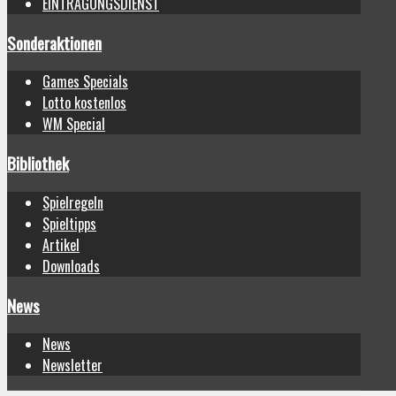
EINTRAGUNGSDIENST
Sonderaktionen
Games Specials
Lotto kostenlos
WM Special
Bibliothek
Spielregeln
Spieltipps
Artikel
Downloads
News
News
Newsletter