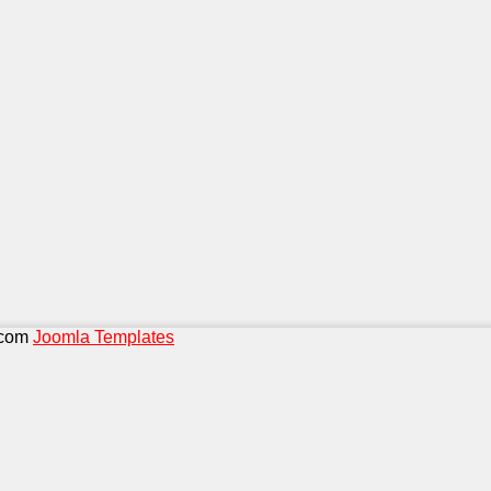
.com
Joomla Templates