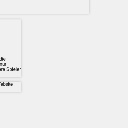
die
 nur
ere Spieler
ebsite