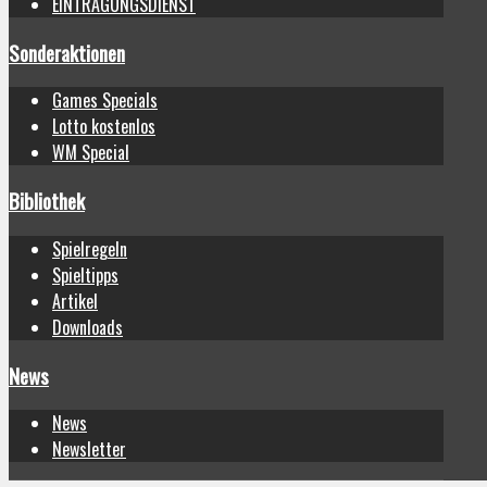
EINTRAGUNGSDIENST
Sonderaktionen
Games Specials
Lotto kostenlos
WM Special
Bibliothek
Spielregeln
Spieltipps
Artikel
Downloads
News
News
Newsletter