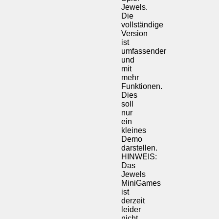
Jewels.
Die
vollständige
Version
ist
umfassender
und
mit
mehr
Funktionen.
Dies
soll
nur
ein
kleines
Demo
darstellen.
HINWEIS:
Das
Jewels
MiniGames
ist
derzeit
leider
nicht