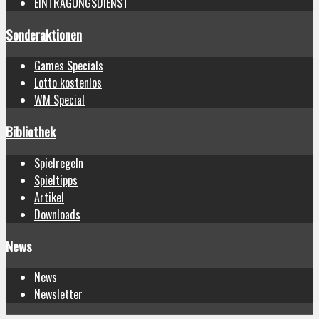
EINTRAGUNGSDIENST
Sonderaktionen
Games Specials
Lotto kostenlos
WM Special
Bibliothek
Spielregeln
Spieltipps
Artikel
Downloads
News
News
Newsletter