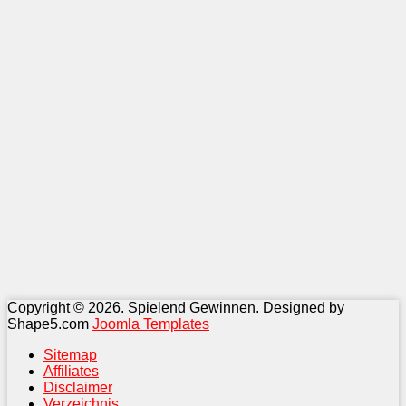
Copyright © 2026. Spielend Gewinnen. Designed by
Shape5.com
Joomla Templates
Sitemap
Affiliates
Disclaimer
Verzeichnis