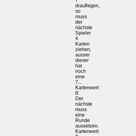
7
drauflegen,
so
muss
der
nächste
Spieler
4
Karten
ziehen,
ausser
dieser
hat
noch
eine
7...
Kartenwert
8:
Der
nächste
muss
eine
Runde
aussetzen.
Kartenwert