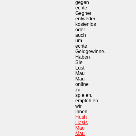
gegen
echte
Gegner
entweder
kostenlos
oder
auch
um
echte
Geldgewinne.
Haben
Sie
Lust,
Mau
Mau
online
zu
spielen,
empfehlen
wir
Ihnen
Hush
Hasis
Mau
Mau