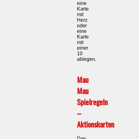
eine
Karte
mit
Herz
oder
eine
Karte
mit
einer
10
ablegen.
Mau
Mau
Spielregeln
–
Aktionskarten
Das