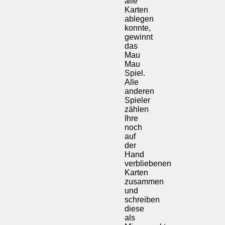
alle
Karten
ablegen
konnte,
gewinnt
das
Mau
Mau
Spiel.
Alle
anderen
Spieler
zählen
Ihre
noch
auf
der
Hand
verbliebenen
Karten
zusammen
und
schreiben
diese
als