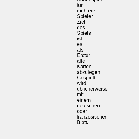
für
mehrere
Spieler.
Ziel
des
Spiels
ist
es,
als
Erster
alle
Karten
abzulegen.
Gespielt
wird
üblicherweise
mit
einem
deutschen
oder
französischen
Blatt.