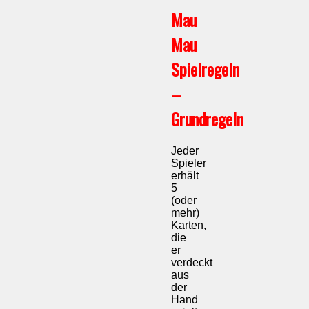
Mau
Mau
Spielregeln
–
Grundregeln
Jeder
Spieler
erhält
5
(oder
mehr)
Karten,
die
er
verdeckt
aus
der
Hand