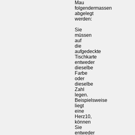
Mau
folgendermassen
abgelegt
werden:
Sie
müssen
auf
die
aufgedeckte
Tischkarte
entweder
dieselbe
Farbe
oder
dieselbe
Zahl
legen.
Beispielsweise
liegt
eine
Herz10,
können
Sie
entweder