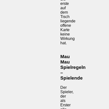
erste
auf
dem
Tisch
liegende
offene
Karte
keine
Wirkung
hat.
Mau
Mau
Spielregeln
–
Spielende
Der
Spieler,
der
als
Erster