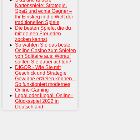
Kartenspiele: Strategie,
Spaß und echte Gegner –
Ihr Einstieg in die Welt der
traditionellen Spiele
Die besten Spiele, die du
mit deinen Freunden
zocken kannst
So wählen Sie das beste
Online Casino zum Spielen
von Solitaire aus: Worauf
sollten Sie dabei achten?
DIGOR - Wie Sie mit
Geschick und Strategie
Gewinne erzielen können –
So funktioniert modernes
Online-Gaming
Legal oder illegal: Online–
Glücksspiel 2022 in
Deutschland