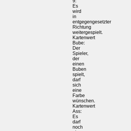
9:
Es
wird
in
entgegengesetzter
Richtung
weitergespielt.
Kartenwert
Bube:
Der
Spieler,
der
einen
Buben
spielt,
darf
sich
eine
Farbe
wünschen.
Kartenwert
Ass:
Es
darf
noch