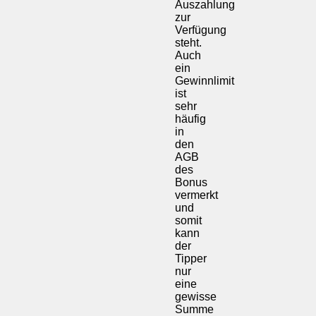
Auszahlung
zur
Verfügung
steht.
Auch
ein
Gewinnlimit
ist
sehr
häufig
in
den
AGB
des
Bonus
vermerkt
und
somit
kann
der
Tipper
nur
eine
gewisse
Summe