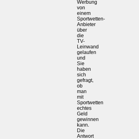
Werbung
von
einem
Sportwetten-
Anbieter
über
die
TV-
Leinwand
gelaufen
und
Sie
haben
sich
gefragt,
ob
man
mit
Sportwetten
echtes
Geld
gewinnen
kann.
Die
Antwort