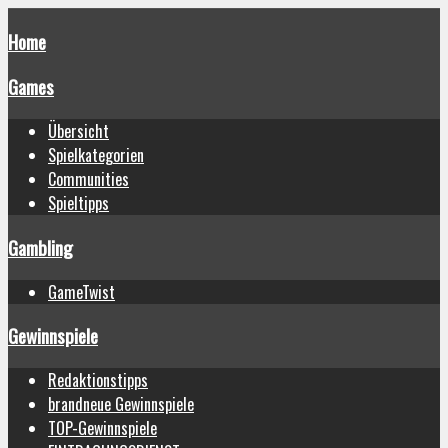
Home
Games
Übersicht
Spielkategorien
Communities
Spieltipps
Gambling
GameTwist
Gewinnspiele
Redaktionstipps
brandneue Gewinnspiele
TOP-Gewinnspiele