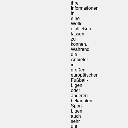
ihre
Informationen
in
eine
Wette
einfließen
lassen
zu
können.
Während
die
Anbieter
in
großen
europäischen
Fußball-
Ligen
oder
anderen
bekannten
Sport-
Ligen
auch
sehr
gut