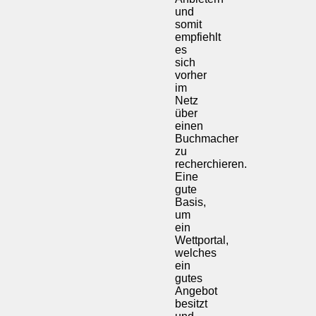
und
somit
empfiehlt
es
sich
vorher
im
Netz
über
einen
Buchmacher
zu
recherchieren.
Eine
gute
Basis,
um
ein
Wettportal,
welches
ein
gutes
Angebot
besitzt