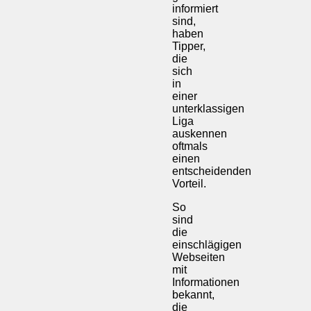
informiert
sind,
haben
Tipper,
die
sich
in
einer
unterklassigen
Liga
auskennen
oftmals
einen
entscheidenden
Vorteil.
So
sind
die
einschlägigen
Webseiten
mit
Informationen
bekannt,
die