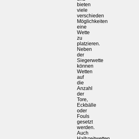
bieten
viele
verschieden
Möglichkeiten
eine
Wette
zu
platzieren.
Neben
der
Siegerwette
können
Wetten
auf
die
Anzahl
der
Tore,
Eckbälle
oder
Fouls
gesetzt
werden.
Auch
Halbzeitwetten