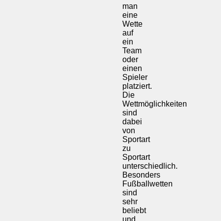
man
eine
Wette
auf
ein
Team
oder
einen
Spieler
platziert.
Die
Wettmöglichkeiten
sind
dabei
von
Sportart
zu
Sportart
unterschiedlich.
Besonders
Fußballwetten
sind
sehr
beliebt
und