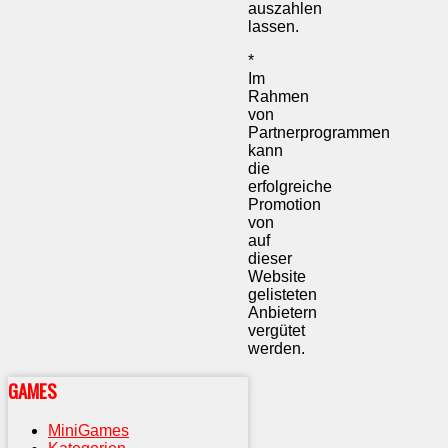
auszahlen
lassen.
*
Im
Rahmen
von
Partnerprogrammen
kann
die
erfolgreiche
Promotion
von
auf
dieser
Website
gelisteten
Anbietern
vergütet
werden.
GAMES
MiniGames