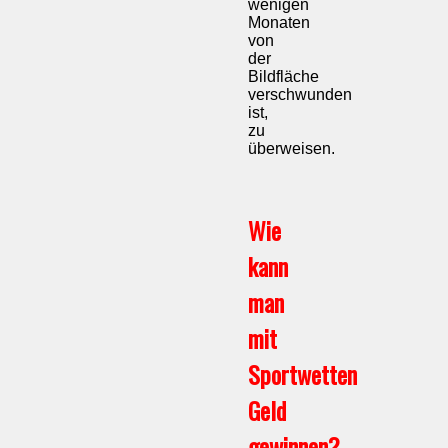
wenigen
Monaten
von
der
Bildfläche
verschwunden
ist,
zu
überweisen.
Wie
kann
man
mit
Sportwetten
Geld
gewinnen?