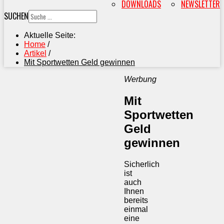
DOWNLOADS
NEWSLETTER
SUCHEN
Aktuelle Seite:
Home
/
Artikel
/
Mit Sportwetten Geld gewinnen
Werbung
Mit
Sportwetten
Geld
gewinnen
Sicherlich
ist
auch
Ihnen
bereits
einmal
eine