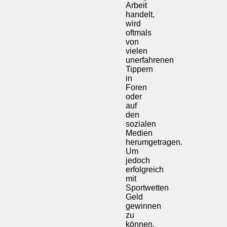
Arbeit
handelt,
wird
oftmals
von
vielen
unerfahrenen
Tippern
in
Foren
oder
auf
den
sozialen
Medien
herumgetragen.
Um
jedoch
erfolgreich
mit
Sportwetten
Geld
gewinnen
zu
können,