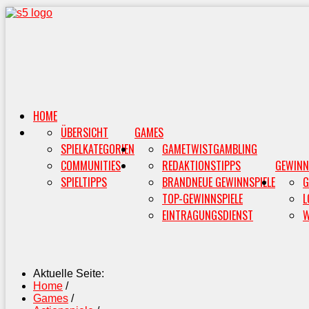
HOME
ÜBERSICHT
GAMES
SPIELKATEGORIEN
GAMETWIST
GAMBLING
COMMUNITIES
REDAKTIONSTIPPS
GEWINN
SPIELTIPPS
BRANDNEUE GEWINNSPIELE
G
TOP-GEWINNSPIELE
L
EINTRAGUNGSDIENST
W
Aktuelle Seite:
Home
/
Games
/