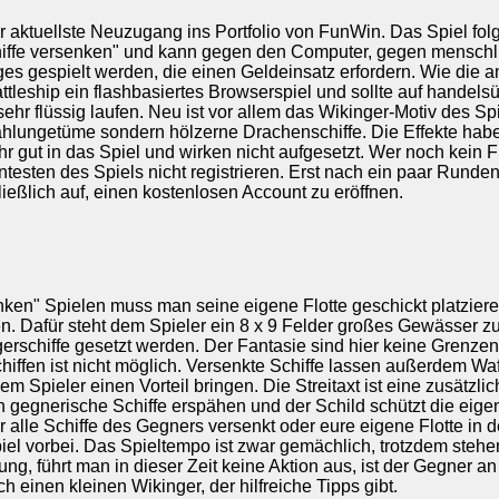
r aktuellste Neuzugang ins Portfolio von FunWin. Das Spiel fol
hiffe versenken" und kann gegen den Computer, gegen menschl
es gespielt werden, die einen Geldeinsatz erfordern. Wie die 
ttleship ein flashbasiertes Browserspiel und sollte auf handels
r flüssig laufen. Neu ist vor allem das Wikinger-Motiv des Sp
hlungetüme sondern hölzerne Drachenschiffe. Die Effekte hab
r gut in das Spiel und wirken nicht aufgesetzt. Wer noch kein 
ntesten des Spiels nicht registrieren. Erst nach ein paar Runden
ießlich auf, einen kostenlosen Account zu eröffnen.
enken" Spielen muss man seine eigene Flotte geschickt platzier
n. Dafür steht dem Spieler ein 8 x 9 Felder großes Gewässer zu
erschiffe gesetzt werden. Der Fantasie sind hier keine Grenzen
chiffen ist nicht möglich. Versenkte Schiffe lassen außerdem Wa
m Spieler einen Vorteil bringen. Die Streitaxt ist eine zusätzlic
h gegnerische Schiffe erspähen und der Schild schützt die eig
hr alle Schiffe des Gegners versenkt oder eure eigene Flotte in d
piel vorbei. Das Spieltempo ist zwar gemächlich, trotzdem steh
g, führt man in dieser Zeit keine Aktion aus, ist der Gegner an
h einen kleinen Wikinger, der hilfreiche Tipps gibt.