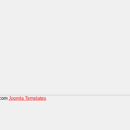
.com
Joomla Templates