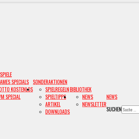
SPIELE
AMES SPECIALS
SONDERAKTIONEN
OTTO KOSTENLOS
SPIELREGELN
BIBLIOTHEK
M SPECIAL
SPIELTIPPS
NEWS
NEWS
ARTIKEL
NEWSLETTER
SUCHEN
DOWNLOADS