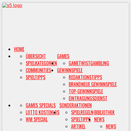
HOME
ÜBERSICHT
GAMES
SPIELKATEGORIEN
GAMETWIST
GAMBLING
COMMUNITIES
GEWINNSPIELE
SPIELTIPPS
REDAKTIONSTIPPS
BRANDNEUE GEWINNSPIELE
TOP-GEWINNSPIELE
EINTRAGUNGSDIENST
GAMES SPECIALS
SONDERAKTIONEN
LOTTO KOSTENLOS
SPIELREGELN
BIBLIOTHEK
WM SPECIAL
SPIELTIPPS
NEWS
ARTIKEL
NEWS