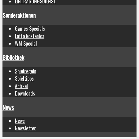
EINTRAGUNGSDIENST
Sonderaktionen
Games Specials
Lotto kostenlos
WM Special
Bibliothek
Spielregeln
Spieltipps
Artikel
Downloads
News
News
Newsletter