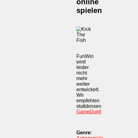
online
spielen
FunWin
wird
leider
nicht
mehr
weiter
entwickelt.
Wir
empfehlen
stattdessen
GameDuell
Genre
: