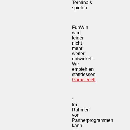
Terminals
spielen
FunWin
wird
leider
nicht
mehr
weiter
entwickelt.
Wir
empfehlen
stattdessen
GameDuell
*
Im
Rahmen
von
Partnerprogrammen
kann