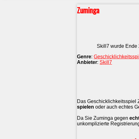
Zuminga
Skill7 wurde Ende 
Genre
:
Geschicklichkeitsspi
Anbieter
:
Skill7
Das Geschicklichkeitsspiel
spielen
oder auch echtes G
Da Sie Zuminga gegen
ech
unkomplizierte Registrierun