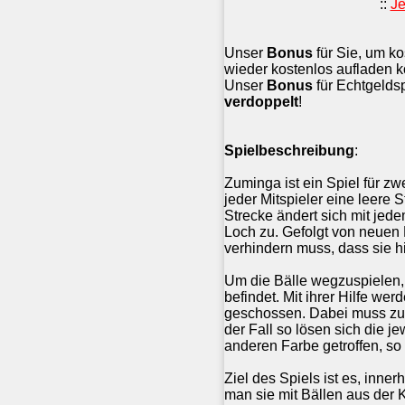
::
Je
Unser
Bonus
für Sie, um ko
wieder kostenlos aufladen 
Unser
Bonus
für Echtgeldsp
verdoppelt
!
Spielbeschreibung
:
Zuminga ist ein Spiel für zw
jeder Mitspieler eine leere
Strecke ändert sich mit jede
Loch zu. Gefolgt von neuen 
verhindern muss, dass sie hi
Um die Bälle wegzuspielen, 
befindet. Mit ihrer Hilfe we
geschossen. Dabei muss zumi
der Fall so lösen sich die je
anderen Farbe getroffen, so 
Ziel des Spiels ist es, inne
man sie mit Bällen aus der K