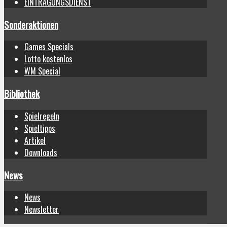
EINTRAGUNGSDIENST
Sonderaktionen
Games Specials
Lotto kostenlos
WM Special
Bibliothek
Spielregeln
Spieltipps
Artikel
Downloads
News
News
Newsletter