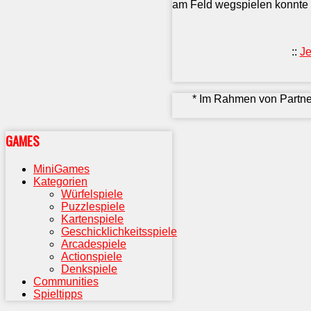
am Feld wegspielen konnte od
::
Je
* Im Rahmen von Partne
GAMES
MiniGames
Kategorien
Würfelspiele
Puzzlespiele
Kartenspiele
Geschicklichkeitsspiele
Arcadespiele
Actionspiele
Denkspiele
Communities
Spieltipps