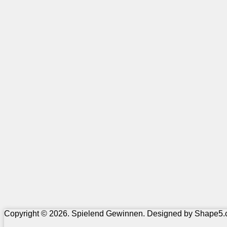
Copyright © 2026. Spielend Gewinnen. Designed by Shape5