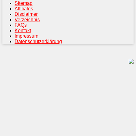
Sitemap
Affiliates
Disclaimer
Verzeichnis
FAQs
Kontakt
Impressum
Datenschutzerklärung