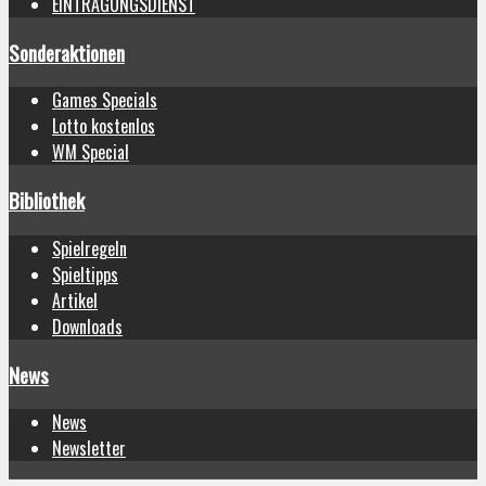
EINTRAGUNGSDIENST
Sonderaktionen
Games Specials
Lotto kostenlos
WM Special
Bibliothek
Spielregeln
Spieltipps
Artikel
Downloads
News
News
Newsletter