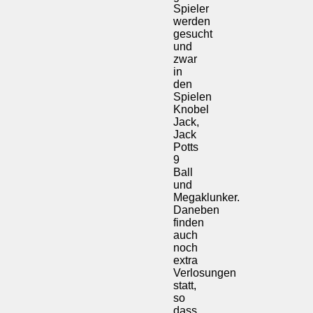
Spieler
werden
gesucht
und
zwar
in
den
Spielen
Knobel
Jack,
Jack
Potts
9
Ball
und
Megaklunker.
Daneben
finden
auch
noch
extra
Verlosungen
statt,
so
dass