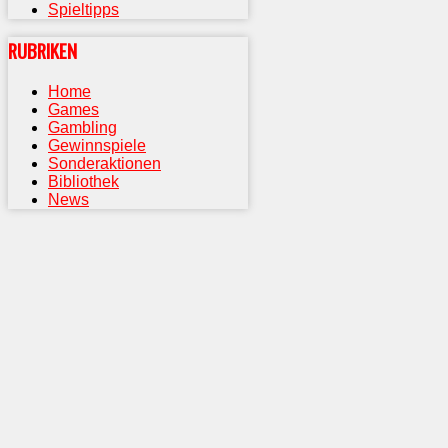
Spieltipps
RUBRIKEN
Home
Games
Gambling
Gewinnspiele
Sonderaktionen
Bibliothek
News