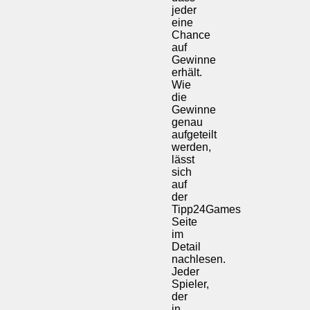
jeder
eine
Chance
auf
Gewinne
erhält.
Wie
die
Gewinne
genau
aufgeteilt
werden,
lässt
sich
auf
der
Tipp24Games
Seite
im
Detail
nachlesen.
Jeder
Spieler,
der
in