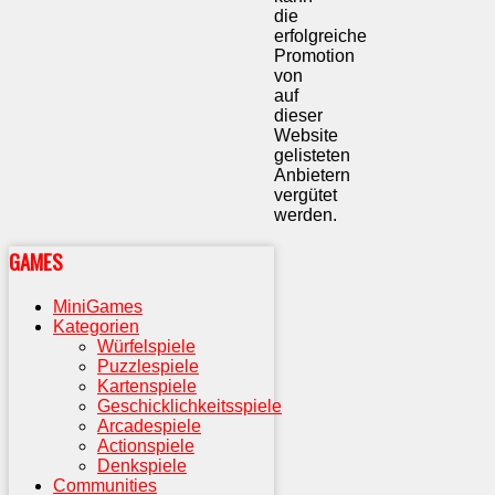
die
erfolgreiche
Promotion
von
auf
dieser
Website
gelisteten
Anbietern
vergütet
werden.
GAMES
MiniGames
Kategorien
Würfelspiele
Puzzlespiele
Kartenspiele
Geschicklichkeitsspiele
Arcadespiele
Actionspiele
Denkspiele
Communities