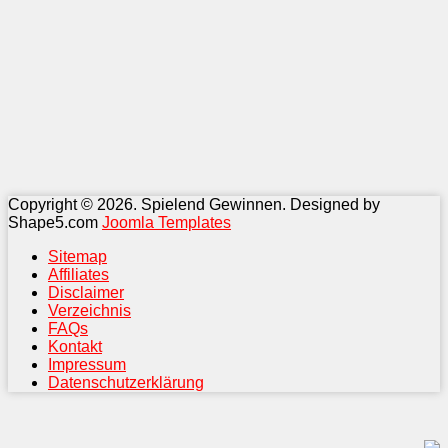
Copyright © 2026. Spielend Gewinnen. Designed by
Shape5.com
Joomla Templates
Sitemap
Affiliates
Disclaimer
Verzeichnis
FAQs
Kontakt
Impressum
Datenschutzerklärung