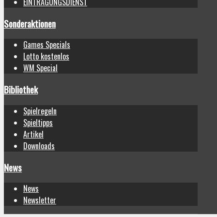
EINTRAGUNGSDIENST
Sonderaktionen
Games Specials
Lotto kostenlos
WM Special
Bibliothek
Spielregeln
Spieltipps
Artikel
Downloads
News
News
Newsletter