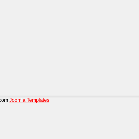
.com
Joomla Templates