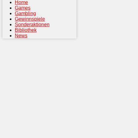
Home
Games
Gambling
Gewinnspiele
Sonderaktionen
Bibliothek
News