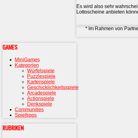
Es wird also sehr wahrschein
Lottoscheine anbieten könn
* Im Rahmen von Partne
GAMES
MiniGames
Kategorien
Würfelspiele
Puzzlespiele
Kartenspiele
Geschicklichkeitsspiele
Arcadespiele
Actionspiele
Denkspiele
Communities
Spieltipps
RUBRIKEN