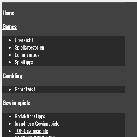
Home
Games
Übersicht
Spielkategorien
Communities
Spieltipps
Gambling
GameTwist
Gewinnspiele
Redaktionstipps
brandneue Gewinnspiele
TOP-Gewinnspiele