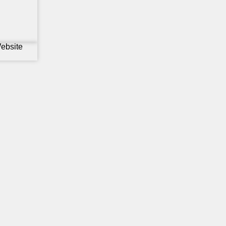
ebsite