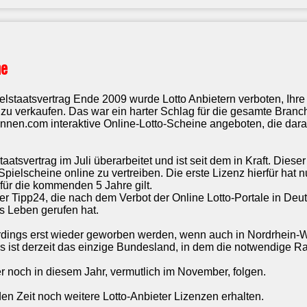
ne
elstaatsvertrag Ende 2009 wurde Lotto Anbietern verboten, Ihre
 zu verkaufen. Das war ein harter Schlag für die gesamte Branc
nnen.com interaktive Online-Lotto-Scheine angeboten, die dara
atsvertrag im Juli überarbeitet und ist seit dem in Kraft. Dieser
Spielscheine online zu vertreiben. Die erste Lizenz hierfür hat 
 für die kommenden 5 Jahre gilt.
der Tipp24, die nach dem Verbot der Online Lotto-Portale in Deu
 Leben gerufen hat.
allerdings erst wieder geworben werden, wenn auch in Nordrhein-
Das ist derzeit das einzige Bundesland, in dem die notwendige Ra
er noch in diesem Jahr, vermutlich im November, folgen.
n Zeit noch weitere Lotto-Anbieter Lizenzen erhalten.