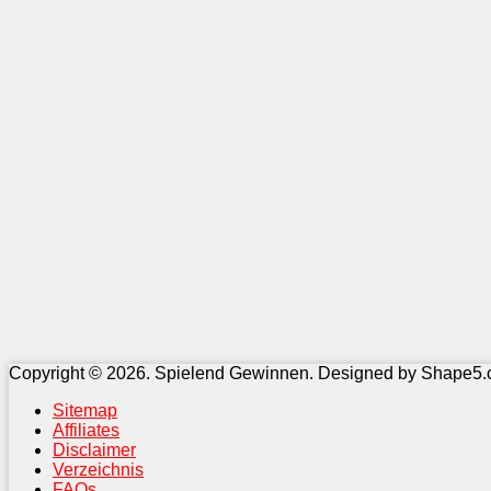
Copyright © 2026. Spielend Gewinnen. Designed by Shape5
Sitemap
Affiliates
Disclaimer
Verzeichnis
FAQs