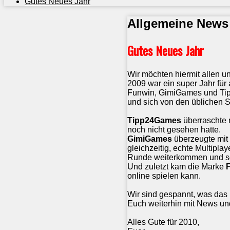
Gutes Neues Jahr
Allgemeine News
Gutes Neues Jahr
Wir möchten hiermit allen u
2009 war ein super Jahr für 
Funwin, GimiGames und Tipp
und sich von den üblichen S
Tipp24Games
überraschte 
noch nicht gesehen hatte.
GimiGames
überzeugte mit 
gleichzeitig, echte Multipla
Runde weiterkommen und so
Und zuletzt kam die Marke
online spielen kann.
Wir sind gespannt, was das 
Euch weiterhin mit News u
Alles Gute für 2010,