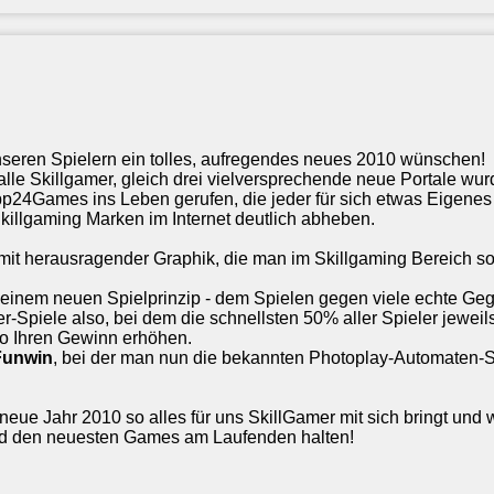
nseren Spielern ein tolles, aufregendes neues 2010 wünschen!
alle Skillgamer, gleich drei vielversprechende neue Portale wur
24Games ins Leben gerufen, die jeder für sich etwas Eigene
killgaming Marken im Internet deutlich abheben.
mit herausragender Graphik, die man im Skillgaming Bereich so
einem neuen Spielprinzip - dem Spielen gegen viele echte Ge
yer-Spiele also, bei dem die schnellsten 50% aller Spieler jeweil
 Ihren Gewinn erhöhen.
Funwin
, bei der man nun die bekannten Photoplay-Automaten-S
neue Jahr 2010 so alles für uns SkillGamer mit sich bringt und
nd den neuesten Games am Laufenden halten!