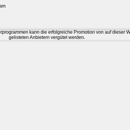
eam
rprogrammen kann die erfolgreiche Promotion von auf dieser W
gelisteten Anbietern vergütet werden.