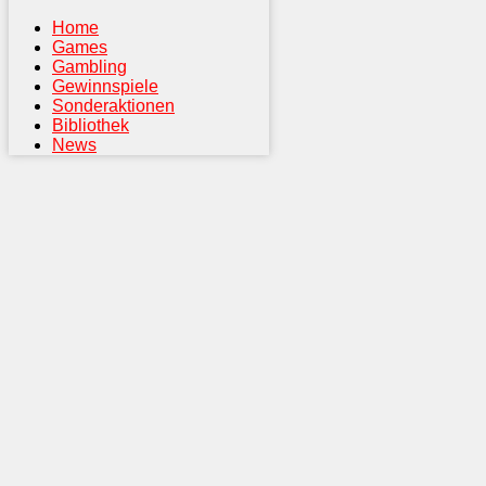
Home
Games
Gambling
Gewinnspiele
Sonderaktionen
Bibliothek
News