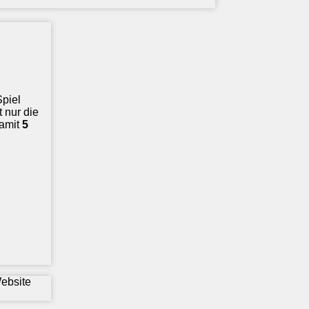
piel
 nur die
damit
5
ebsite