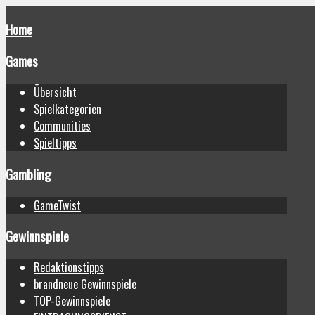
Home
Games
Übersicht
Spielkategorien
Communities
Spieltipps
Gambling
GameTwist
Gewinnspiele
Redaktionstipps
brandneue Gewinnspiele
TOP-Gewinnspiele