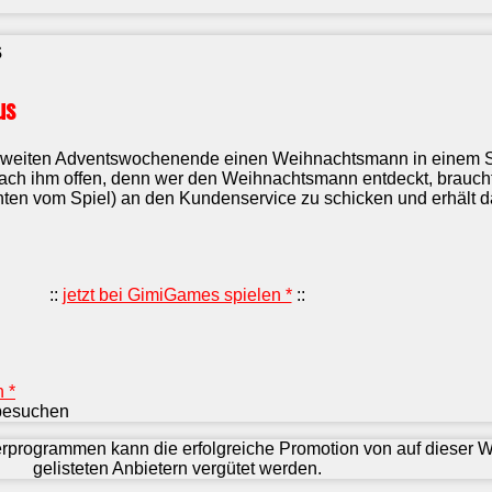
s
us
weiten Adventswochenende einen Weihnachtsmann in einem S
nach ihm offen, denn wer den Weihnachtsmann entdeckt, braucht
nten vom Spiel) an den Kundenservice zu schicken und erhält 
::
jetzt bei GimiGames spielen *
::
 *
esuchen
rprogrammen kann die erfolgreiche Promotion von auf dieser W
gelisteten Anbietern vergütet werden.