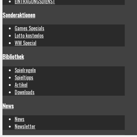
EINTRAGUNGSDIENST
Sonderaktionen
Games Specials
Lotto kostenlos
WM Special
Bibliothek
Spielregeln
Spieltipps
Artikel
Downloads
News
News
Newsletter