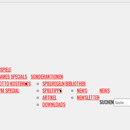
SPIELE
AMES SPECIALS
SONDERAKTIONEN
OTTO KOSTENLOS
SPIELREGELN
BIBLIOTHEK
M SPECIAL
SPIELTIPPS
NEWS
NEWS
ARTIKEL
NEWSLETTER
SUCHEN
DOWNLOADS