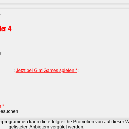
s
der 4
::
Jetzt bei GimiGames spielen *
::
 *
esuchen
rprogrammen kann die erfolgreiche Promotion von auf dieser W
gelisteten Anbietern vergütet werden.