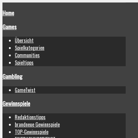
Home
Games
Übersicht
Spielkategorien
Communities
Spieltipps
Gambling
GameTwist
Gewinnspiele
Redaktionstipps
brandneue Gewinnspiele
TOP-Gewinnspiele