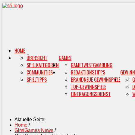
HOME
ÜBERSICHT
GAMES
SPIELKATEGORIEN
GAMETWIST
GAMBLING
COMMUNITIES
REDAKTIONSTIPPS
GEWINN
SPIELTIPPS
BRANDNEUE GEWINNSPIELE
G
TOP-GEWINNSPIELE
L
EINTRAGUNGSDIENST
W
Aktuelle Seite:
Home
/
GimiGames News
/