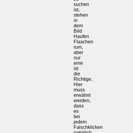
suchen
ist,
stehen
in
dem
Bild
Haufen
Flaschen
rum,
aber
nur
eine
ist
die
Richtige.
Hier
muss
erwähnt
werden,
dass
es
bei
jedem
Falschklicken
natürlich