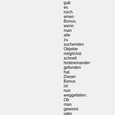
gab
es
noch
einen
Bonus,
wenn
man
alle
zu
suchenden
Objekte
möglichst
schnell
hintereinander
gefunden
hat.
Dieser
Bonus
ist
nun
weggefallen.
Ob
man
gewinnt
oder