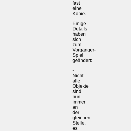
fast
eine
Kopie.
Einige
Details
haben
sich
zum
Vorgänger-
Spiel
geändert:
-
Nicht
alle
Objekte
sind
nun
immer
an
der
gleichen
Stelle,
es