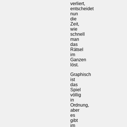
verliert,
entscheidet
nun
die
Zeit,
wie
schnell
man
das
Rätsel
im
Ganzen
löst.
Graphisch
ist
das
Spiel
völlig
in
Ordnung,
aber
es
gibt
im