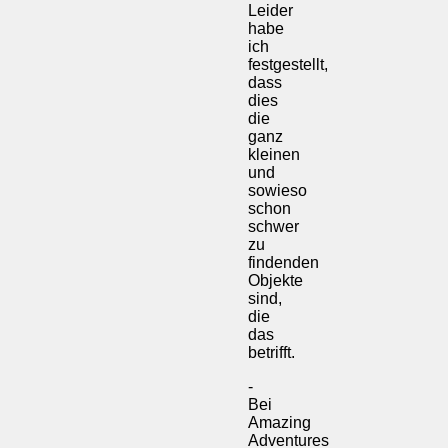
Leider
habe
ich
festgestellt,
dass
dies
die
ganz
kleinen
und
sowieso
schon
schwer
zu
findenden
Objekte
sind,
die
das
betrifft.
-
Bei
Amazing
Adventures