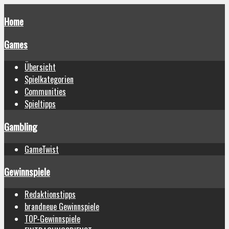
Home
Games
Übersicht
Spielkategorien
Communities
Spieltipps
Gambling
GameTwist
Gewinnspiele
Redaktionstipps
brandneue Gewinnspiele
TOP-Gewinnspiele