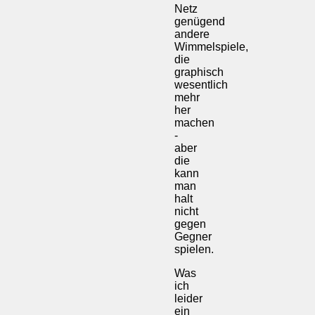
Netz
genügend
andere
Wimmelspiele,
die
graphisch
wesentlich
mehr
her
machen
-
aber
die
kann
man
halt
nicht
gegen
Gegner
spielen.
Was
ich
leider
ein