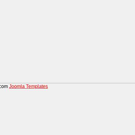
.com
Joomla Templates