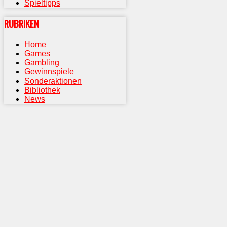
Spieltipps
RUBRIKEN
Home
Games
Gambling
Gewinnspiele
Sonderaktionen
Bibliothek
News