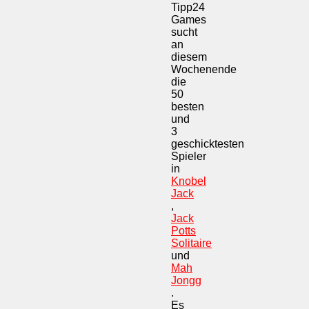
Tipp24
Games
sucht
an
diesem
Wochenende
die
50
besten
und
3
geschicktesten
Spieler
in
Knobel
Jack
,
Jack
Potts
Solitaire
und
Mah
Jongg
.
Es