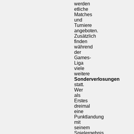
werden
etliche
Matches
und
Turniere
angeboten.
Zusätzlich
finden
während
der
Games-
Liga
viele
weitere
Sonderverlosungen
statt.
Wer
als
Erstes
dreimal
eine
Punktlandung
mit
seinem
Spielergebnis