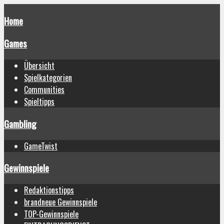
Home
Games
Übersicht
Spielkategorien
Communities
Spieltipps
Gambling
GameTwist
Gewinnspiele
Redaktionstipps
brandneue Gewinnspiele
TOP-Gewinnspiele