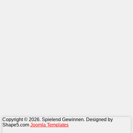
Copyright © 2026. Spielend Gewinnen. Designed by
Shape5.com
Joomla Templates