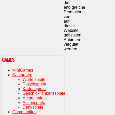
die
erfolgreiche
Promotion
von
auf
dieser
Website
gelisteten
Anbietern
vergütet
werden.
GAMES
MiniGames
Kategorien
Würfelspiele
Puzzlespiele
Kartenspiele
Geschicklichkeitsspiele
Arcadespiele
Actionspiele
Denkspiele
Communities