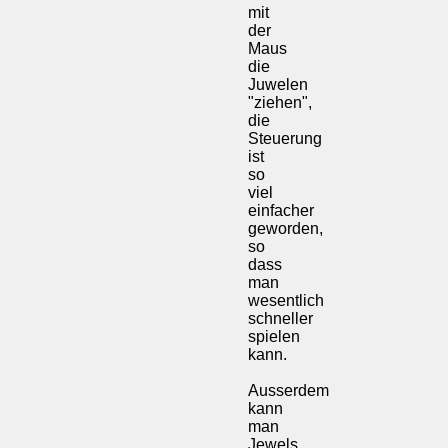
mit
der
Maus
die
Juwelen
"ziehen",
die
Steuerung
ist
so
viel
einfacher
geworden,
so
dass
man
wesentlich
schneller
spielen
kann.
Ausserdem
kann
man
Jewels