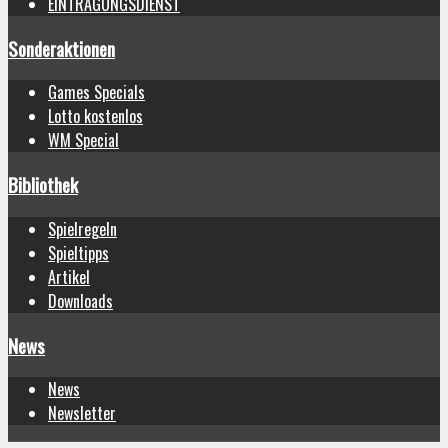
EINTRAGUNGSDIENST
Sonderaktionen
Games Specials
Lotto kostenlos
WM Special
Bibliothek
Spielregeln
Spieltipps
Artikel
Downloads
News
News
Newsletter