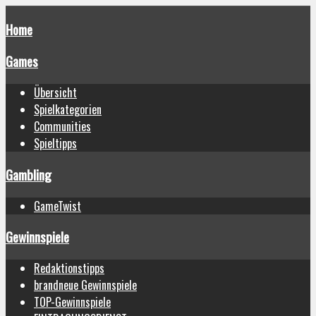
Home
Games
Übersicht
Spielkategorien
Communities
Spieltipps
Gambling
GameTwist
Gewinnspiele
Redaktionstipps
brandneue Gewinnspiele
TOP-Gewinnspiele