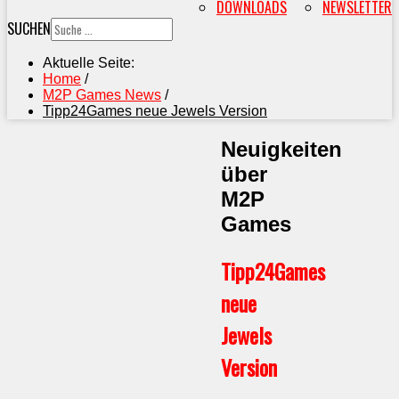
DOWNLOADS
NEWSLETTER
SUCHEN
Aktuelle Seite:
Home
/
M2P Games News
/
Tipp24Games neue Jewels Version
Neuigkeiten
über
M2P
Games
Tipp24Games
neue
Jewels
Version