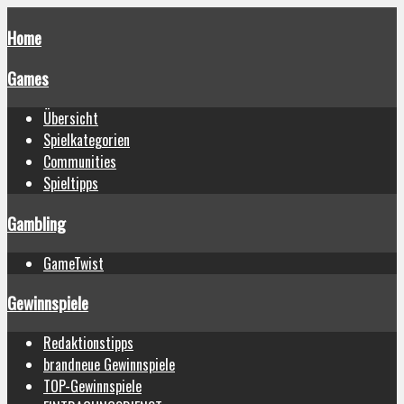
Home
Games
Übersicht
Spielkategorien
Communities
Spieltipps
Gambling
GameTwist
Gewinnspiele
Redaktionstipps
brandneue Gewinnspiele
TOP-Gewinnspiele