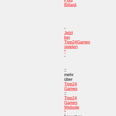
Pool
Billard
.
-
Jetzt
bei
Tipp24Games
spielen
*
-
::
mehr
über
Tipp24
Games
::
Tipp24
Games
Website
*