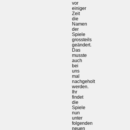
vor
einiger
Zeit
die
Namen
der
Spiele
grossteils
geändert.
Das
musste
auch
bei
uns
mal
nachgeholt
werden.
Ihr
findet
die
Spiele
nun
unter
folgenden
neuen