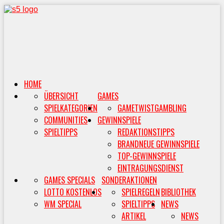
HOME
ÜBERSICHT
GAMES
SPIELKATEGORIEN
GAMETWIST
GAMBLING
COMMUNITIES
GEWINNSPIELE
SPIELTIPPS
REDAKTIONSTIPPS
BRANDNEUE GEWINNSPIELE
TOP-GEWINNSPIELE
EINTRAGUNGSDIENST
GAMES SPECIALS
SONDERAKTIONEN
LOTTO KOSTENLOS
SPIELREGELN
BIBLIOTHEK
WM SPECIAL
SPIELTIPPS
NEWS
ARTIKEL
NEWS