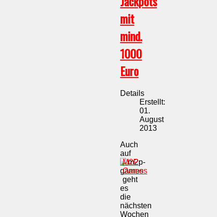
Jackpots
mit
mind.
1000
Euro
Details
Erstellt:
01.
August
2013
Auch
auf
M2P
Games
geht
es
die
nächsten
Wochen