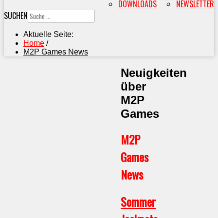
DOWNLOADS
NEWSLETTER
SUCHEN
Aktuelle Seite:
Home
/
M2P Games News
Neuigkeiten
über
M2P
Games
M2P
Games
News
Sommer