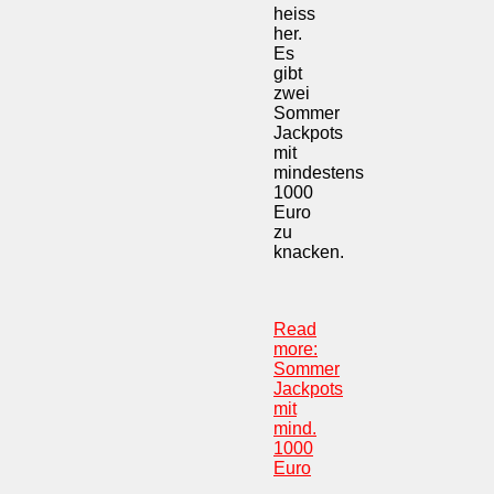
heiss
her.
Es
gibt
zwei
Sommer
Jackpots
mit
mindestens
1000
Euro
zu
knacken.
Read
more:
Sommer
Jackpots
mit
mind.
1000
Euro