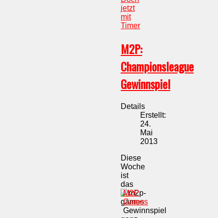
jetzt
mit
Timer
M2P:
Championsleague
Gewinnspiel
Details
Erstellt:
24.
Mai
2013
Diese
Woche
ist
das
M2P
Games
Gewinnspiel