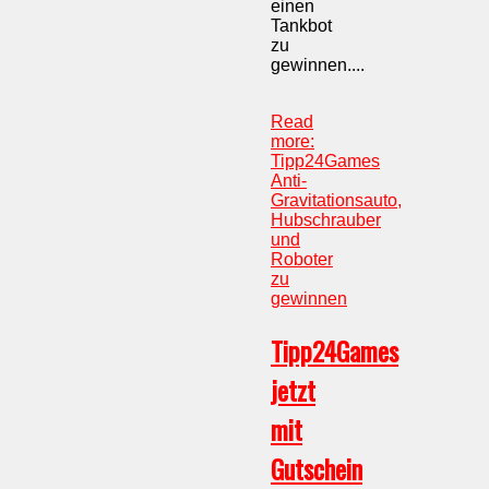
einen
Tankbot
zu
gewinnen....
Read
more:
Tipp24Games
Anti-
Gravitationsauto,
Hubschrauber
und
Roboter
zu
gewinnen
Tipp24Games
jetzt
mit
Gutschein