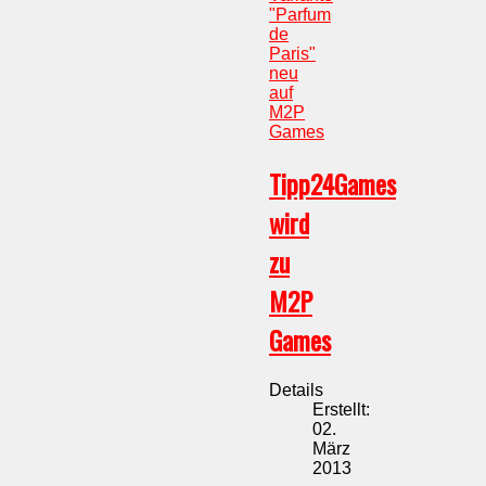
"Parfum
de
Paris"
neu
auf
M2P
Games
Tipp24Games
wird
zu
M2P
Games
Details
Erstellt:
02.
März
2013